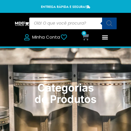
ENTREGA RÁPIDA E SEGURA!
0
Minha Conta
Categorias
de Produtos