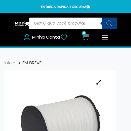
ENTREGA RÁPIDA E SEGURA!
0
Minha Conta
Início
EM BREVE