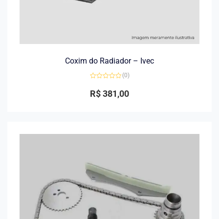
Coxim do Radiador – Ivec
(0)
Avaliação
0
R$
381,00
de
5