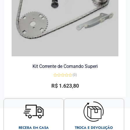
Kit Corrente de Comando Superi
(0)
Avaliação
0
R$
1.623,80
de
5
RECEBA EM CASA
TROCA E DEVOLUÇÃO