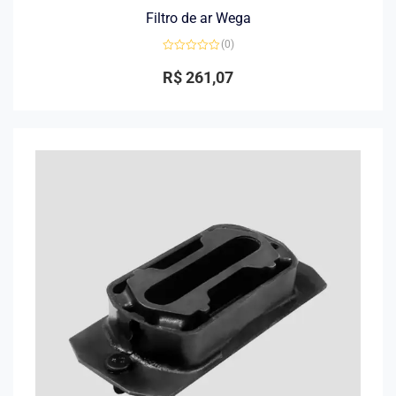
Filtro de ar Wega
(0)
Avaliação
0
R$
261,07
de
5