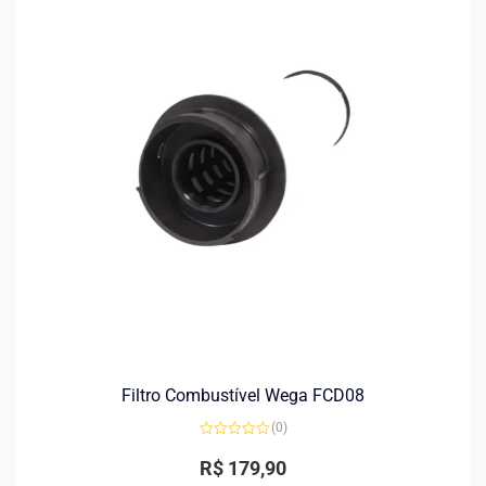
Filtro Combustível Wega FCD08
(0)
Avaliação
0
R$
179,90
de