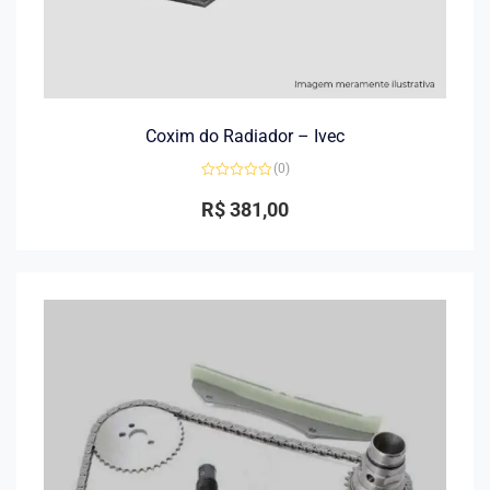
Coxim do Radiador – Ivec
(0)
Avaliação
0
R$
381,00
de
5