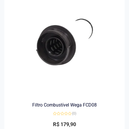
Filtro Combustível Wega FCD08
(0)
Avaliação
0
R$
179,90
de