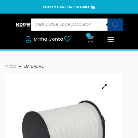
ENTREGA RÁPIDA E SEGURA!
0
Minha Conta
Início
EM BREVE