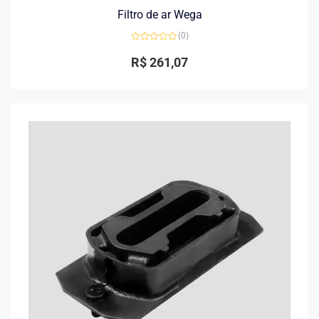
Filtro de ar Wega
(0)
Avaliação
0
R$
261,07
de
5