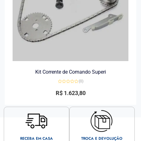
Kit Corrente de Comando Superi
(0)
Avaliação
0
R$
1.623,80
de
5
RECEBA EM CASA
TROCA E DEVOLUÇÃO