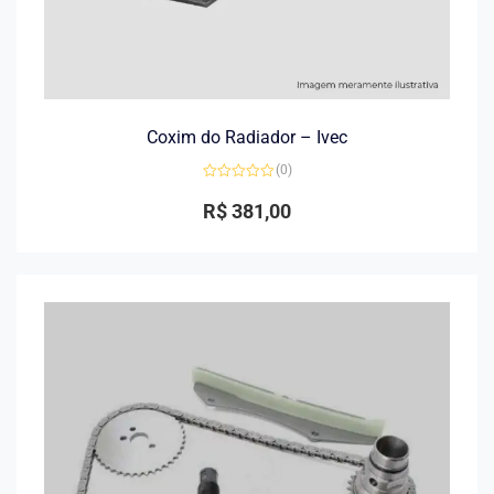
Coxim do Radiador – Ivec
(0)
Avaliação
0
R$
381,00
de
5