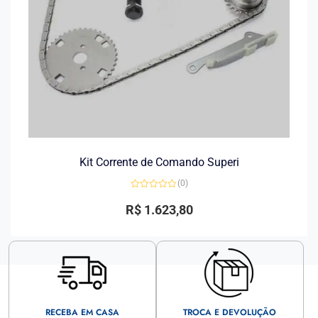
Kit Corrente de Comando Superi
(0)
Avaliação
0
R$
1.623,80
de
5
RECEBA EM CASA
TROCA E DEVOLUÇÃO