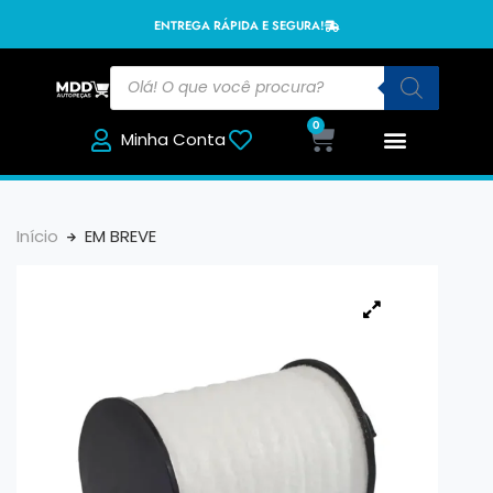
ENTREGA RÁPIDA E SEGURA!
0
Minha Conta
Início
EM BREVE