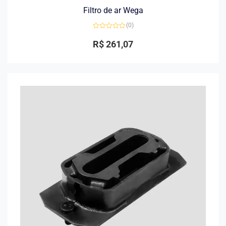
Filtro de ar Wega
(0)
Avaliação
0
R$
261,07
de
5