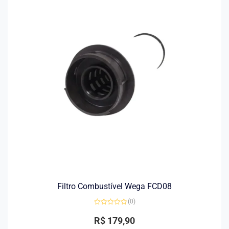
Filtro Combustível Wega FCD08
(0)
Avaliação
0
R$
179,90
de