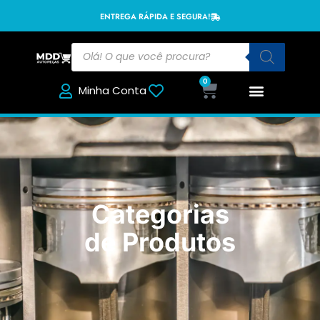
ENTREGA RÁPIDA E SEGURA!
0
Minha Conta
Categorias
de Produtos