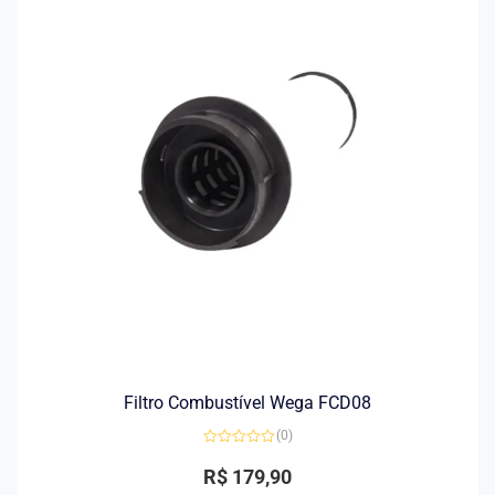
Filtro Combustível Wega FCD08
(0)
Avaliação
0
R$
179,90
de