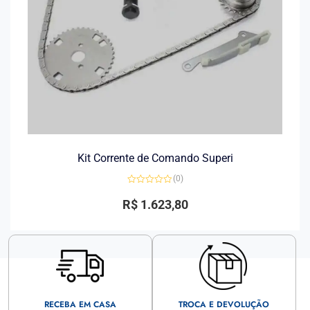
Kit Corrente de Comando Superi
(0)
Avaliação
0
R$
1.623,80
de
5
RECEBA EM CASA
TROCA E DEVOLUÇÃO