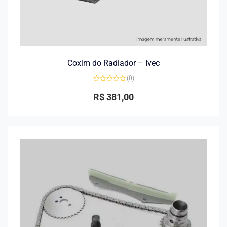
Coxim do Radiador – Ivec
(0)
Avaliação
0
R$
381,00
de
5