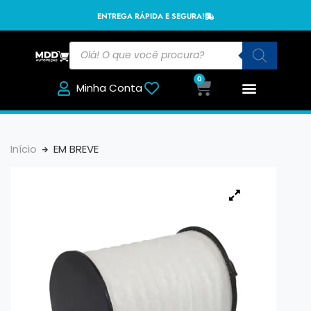
ENTREGA RÁPIDA E SEGURA!
0
Minha Conta
Início
EM BREVE