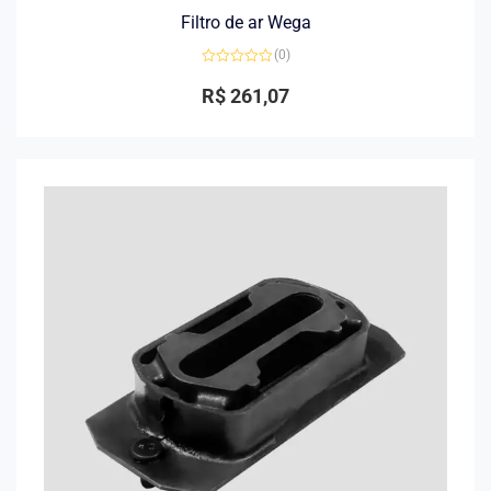
Filtro de ar Wega
(0)
Avaliação
0
R$
261,07
de
5