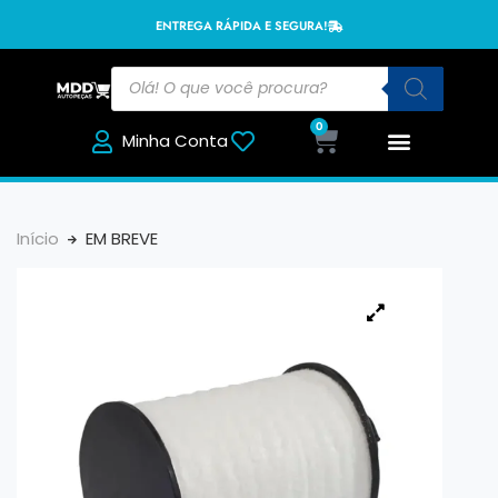
ENTREGA RÁPIDA E SEGURA!
0
Minha Conta
Início
EM BREVE