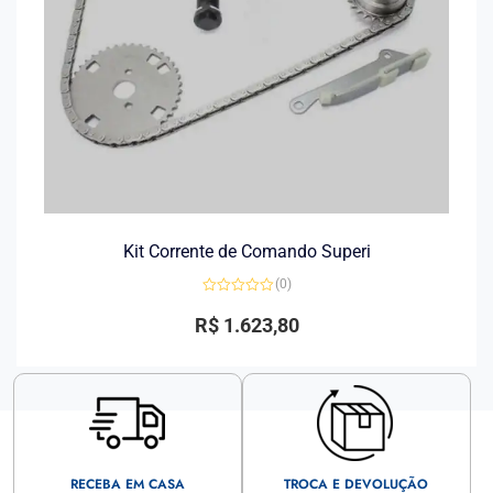
Kit Corrente de Comando Superi
(0)
Avaliação
0
R$
1.623,80
de
5
RECEBA EM CASA
TROCA E DEVOLUÇÃO