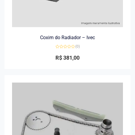
Coxim do Radiador – Ivec
(0)
Avaliação
0
R$
381,00
de
5