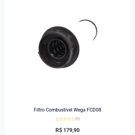
Filtro Combustível Wega FCD08
(0)
Avaliação
0
R$
179,90
de