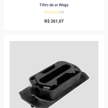
Filtro de ar Wega
(0)
Avaliação
0
R$
261,07
de
5