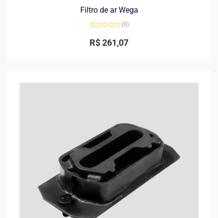
Filtro de ar Wega
(0)
Avaliação
0
R$
261,07
de
5