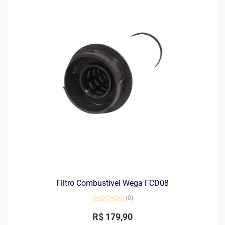
Filtro Combustível Wega FCD08
(0)
Avaliação
0
R$
179,90
de