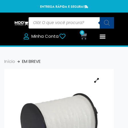
ENTREGA RÁPIDA E SEGURA!
0
Minha Conta
Início
EM BREVE