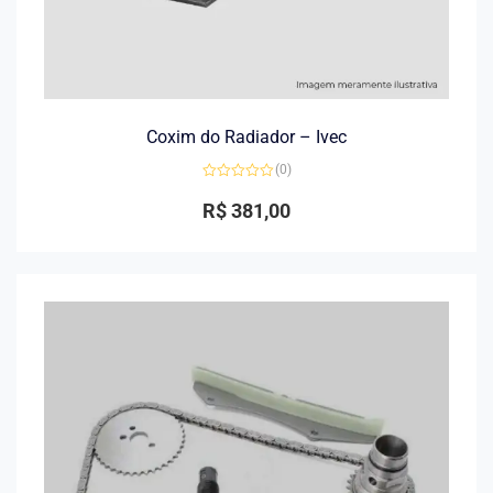
Coxim do Radiador – Ivec
(0)
Avaliação
0
R$
381,00
de
5