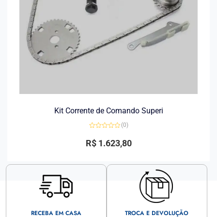
Kit Corrente de Comando Superi
(0)
Avaliação
0
R$
1.623,80
de
5
RECEBA EM CASA
TROCA E DEVOLUÇÃO