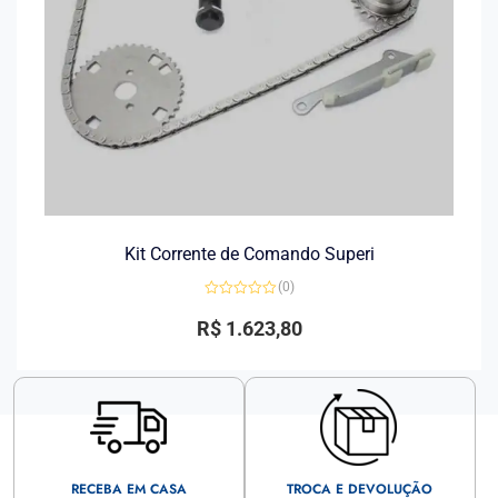
Kit Corrente de Comando Superi
(0)
Avaliação
0
R$
1.623,80
de
5
RECEBA EM CASA
TROCA E DEVOLUÇÃO