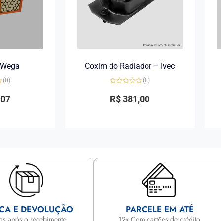
r Wega
Coxim do Radiador – Ivec
(0)
(0)
Avaliação
0
,07
R$
381,00
de
5
CA E DEVOLUÇÃO
PARCELE EM ATÉ
ias após o recebimento
12x Com cartões de crédito