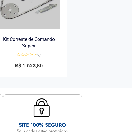
Kit Corrente de Comando
Superi
(0)
Avaliação
0
R$
1.623,80
de
5
SITE 100% SEGURO
Seus dados estão protegidos