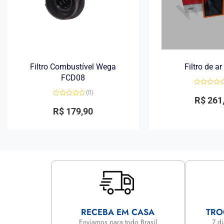
Filtro Combustível Wega
Filtro de a
FCD08
Avaliação
(0)
0
R$
261
Avaliação
de
0
5
R$
179,90
de
5
RECEBA EM CASA
TRO
Enviamos para todo Brasil
7 d