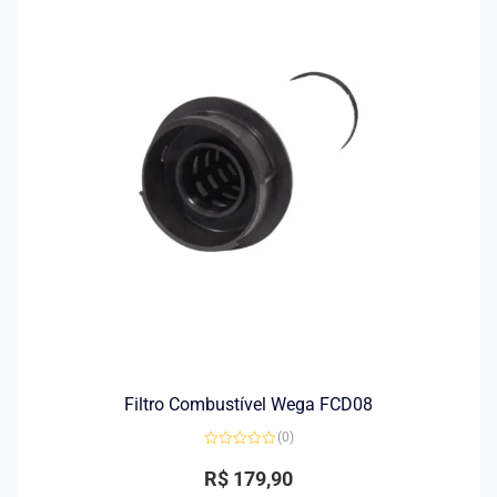
Filtro Combustível Wega FCD08
(0)
Avaliação
0
R$
179,90
de