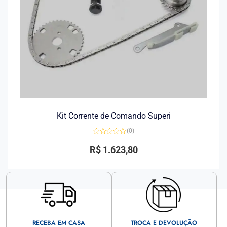
Kit Corrente de Comando Superi
(0)
Avaliação
0
R$
1.623,80
de
5
RECEBA EM CASA
TROCA E DEVOLUÇÃO