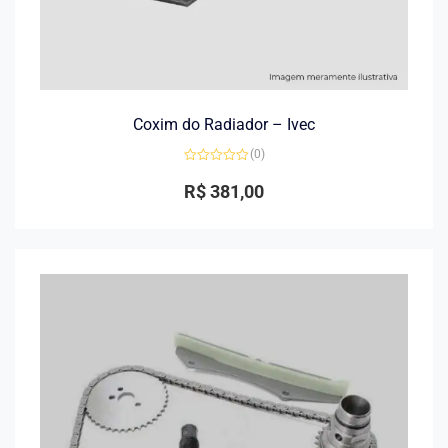
Coxim do Radiador – Ivec
(0)
Avaliação
0
R$
381,00
de
5