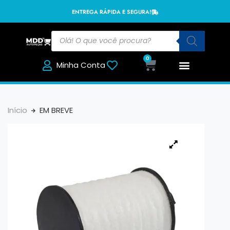
ENTREGA RÁPIDA E SEGURA!
0
Minha Conta
Início
EM BREVE