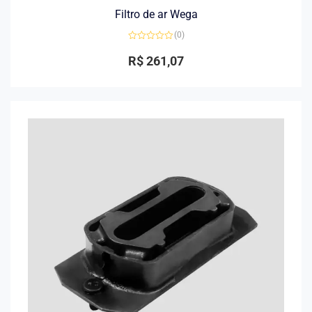
Filtro de ar Wega
(0)
Avaliação
0
R$
261,07
de
5