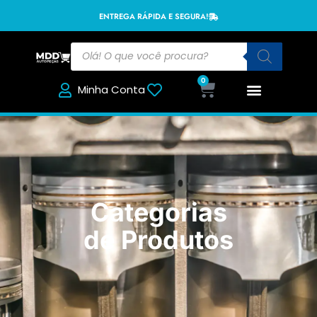
ENTREGA RÁPIDA E SEGURA!
0
Minha Conta
Categorias
de Produtos