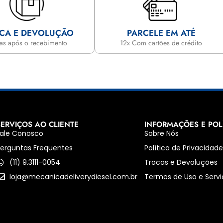
CA E DEVOLUÇÃO
PARCELE EM ATÉ
ias após o recebimento
12x Com cartões de crédito
SERVIÇOS AO CLIENTE
INFORMAÇÕES E POL
ale Conosco
Sobre Nós
erguntas Frequentes
Política de Privacidad
(11) 9.3111-0054
Trocas e Devoluções
loja@mecanicadeliverydiesel.com.br
Termos de Uso e Servi