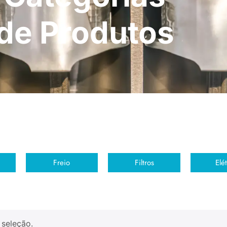
de Produtos
Freio
Filtros
Elét
 seleção.