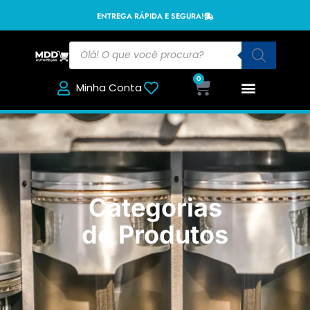
ENTREGA RÁPIDA E SEGURA!
0
Minha Conta
Categorias
de Produtos