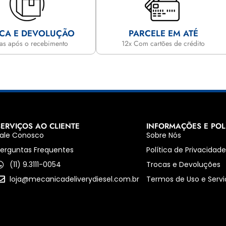
CA E DEVOLUÇÃO
PARCELE EM ATÉ
ias após o recebimento
12x Com cartões de crédito
SERVIÇOS AO CLIENTE
INFORMAÇÕES E POL
ale Conosco
Sobre Nós
erguntas Frequentes
Política de Privacidad
(11) 9.3111-0054
Trocas e Devoluções
loja@mecanicadeliverydiesel.com.br
Termos de Uso e Servi