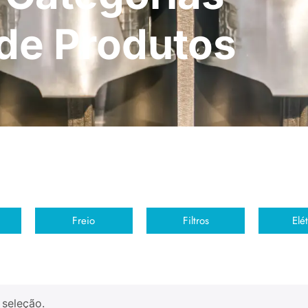
de Produtos
Freio
Filtros
Elét
 seleção.