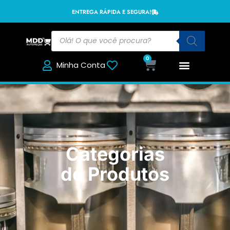
ENTREGA RÁPIDA E SEGURA!
0
Minha Conta
Categorias
de Produtos