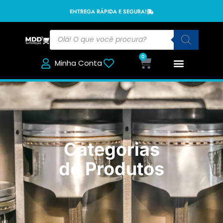
ENTREGA RÁPIDA E SEGURA!
0
Minha Conta
Categorias
de Produtos