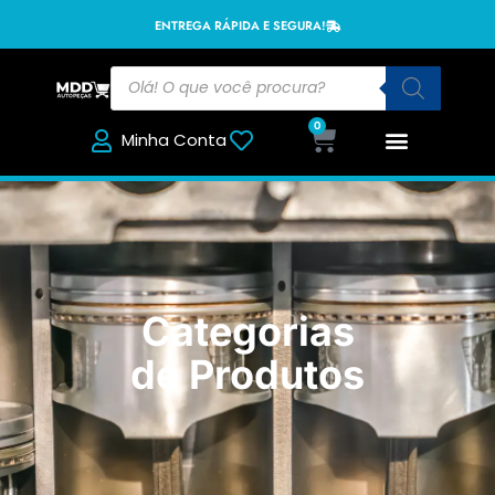
ENTREGA RÁPIDA E SEGURA!
0
Minha Conta
Categorias
de Produtos