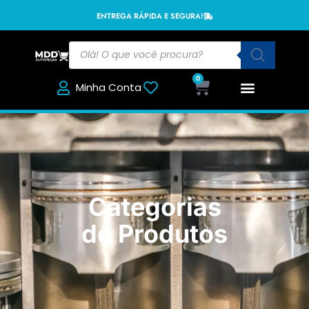
ENTREGA RÁPIDA E SEGURA!
0
Minha Conta
Categorias
de Produtos