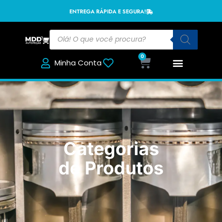
ENTREGA RÁPIDA E SEGURA!
0
Minha Conta
Categorias
de Produtos