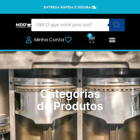
ENTREGA RÁPIDA E SEGURA!
0
Minha Conta
Categorias
de Produtos